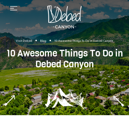
Menu
•
•
Visit Debed
Blog
10 Awesome Things To Do in Debed Canyon
10 Awesome Things To Do in
Debed Canyon