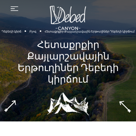
Menu
•
•
Դեբեդի կիրճ
Բլոգ
Հետաքրքիր Քայլարշավային Երթուղիներ Դեբեդի կիրճում
Հետաքրքիր
Քայլարշավային
Երթուղիներ Դեբեդի
կիրճում