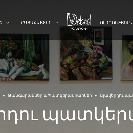
Ճ
ԲԱՑԱՀԱՅՏԻՐ
ՈՒՂՂՈՒԹՅՈՒՆ
•
•
Թանգարաններ և Պատկերասրահներ
Ալավերդու պ
րդու պատկե