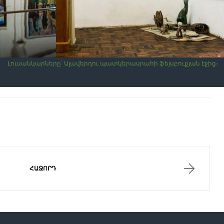
Լուսանկարները՝ Ալավերդու պատկերասրահի ֆեյսբուքյան էջից։
ԼՈՌԻ-
ՀԱՋՈՐԴ
ՓԱՄԲԱԿԻ
ԵՐԿՐԱԳԻՏԱԿԱՆ
ԹԱՆԳԱՐԱՆ