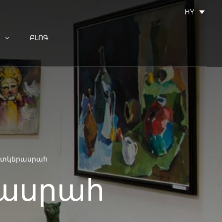
HY
ԲԼՈԳ
ատկերասրահ
րասրահ