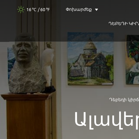
Փոխարժեք
16
/ 60
ԴԵԲԵԴԻ ԿԻՐ
Դեբեդի կիրճ
Ալավե