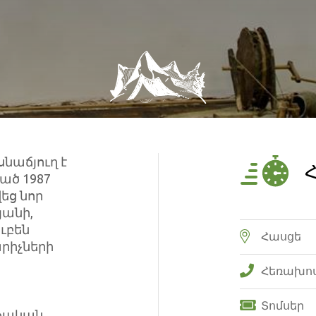
աճյուղ է
Հ
ած 1987
եց նոր
յանի,
ուբեն
Հասցե
արիչների
Հեռախո
Տոմսեր
րթական